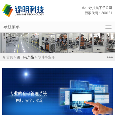
华中数控旗下子公司
股票代码：300161
导航菜单
首页
关于我们
新闻中心
首页 >
部门与产品
> 软件事业部
部门与产品
智能制造集成方案
MES系统
销售与服务
WCS智能仓库控制系统
WMS仓储管理系统
联系我们
机器视觉系统
仿真